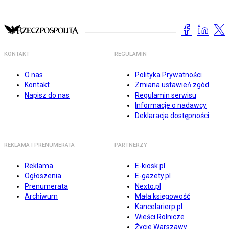
KONTAKT
REGULAMIN
O nas
Polityka Prywatności
Kontakt
Zmiana ustawień zgód
Napisz do nas
Regulamin serwisu
Informacje o nadawcy
Deklaracja dostępności
REKLAMA I PRENUMERATA
PARTNERZY
Reklama
E-kiosk.pl
Ogłoszenia
E-gazety.pl
Prenumerata
Nexto.pl
Archiwum
Mała księgowość
Kancelarierp.pl
Wieści Rolnicze
Życie Warszawy