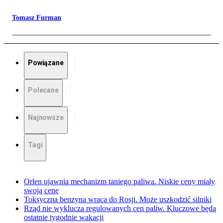
Tomasz Furman
Powiązane
Polecane
Najnowsze
Tagi
Orlen ujawnia mechanizm taniego paliwa. Niskie ceny miały
swoją cenę
Toksyczna benzyna wraca do Rosji. Może uszkodzić silniki
Rząd nie wyklucza regulowanych cen paliw. Kluczowe będą
ostatnie tygodnie wakacji