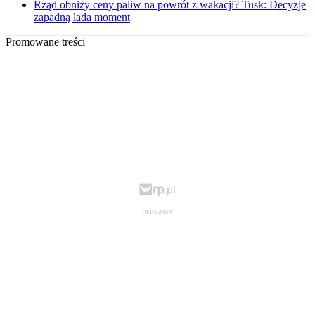
Rząd obniży ceny paliw na powrót z wakacji? Tusk: Decyzje
zapadną lada moment
Promowane treści