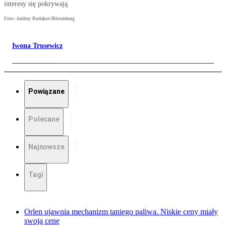
interesy się pokrywają
Foto: Andrey Rudakov/Bloomberg
Iwona Trusewicz
Powiązane
Polecane
Najnowsze
Tagi
Orlen ujawnia mechanizm taniego paliwa. Niskie ceny miały
swoją cenę