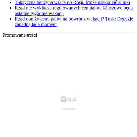
Toksyczna benzyna wraca do Rosji. Może uszkodzić silniki
Rząd nie wyklucza regulowanych cen paliw. Kluczowe będą
ostatnie tygodnie wakacji
Rząd obniży ceny paliw na powrót z wakacji? Tusk: Decyzje
zapadną lada moment
Promowane treści