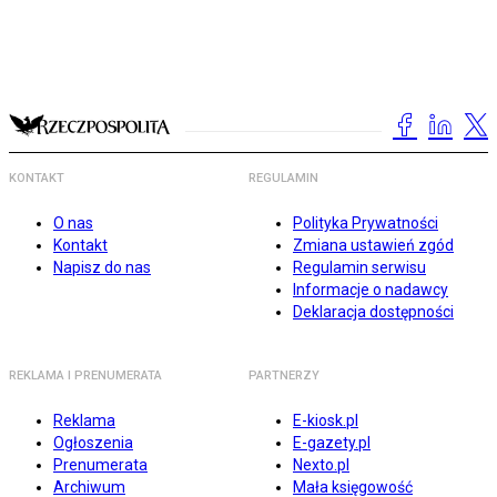
KONTAKT
REGULAMIN
O nas
Polityka Prywatności
Kontakt
Zmiana ustawień zgód
Napisz do nas
Regulamin serwisu
Informacje o nadawcy
Deklaracja dostępności
REKLAMA I PRENUMERATA
PARTNERZY
Reklama
E-kiosk.pl
Ogłoszenia
E-gazety.pl
Prenumerata
Nexto.pl
Archiwum
Mała księgowość