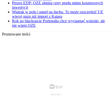
Prezes EDP: OZE obniżą ceny prądu mimo kosztownych
inwestycji
Wiatrak w polu i panel na dachu. To może oszczędzić UE
więcej gazu niż import z Kataru
Rok po blackoucie Portugalia chce wyciągnąć wnioski, ale
nie winni OZE
Promowane treści