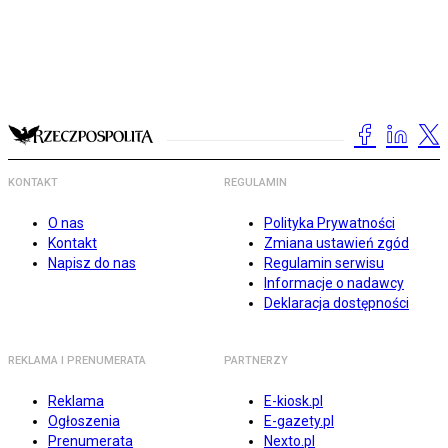
KONTAKT
REGULAMIN
O nas
Polityka Prywatności
Kontakt
Zmiana ustawień zgód
Napisz do nas
Regulamin serwisu
Informacje o nadawcy
Deklaracja dostępności
REKLAMA I PRENUMERATA
PARTNERZY
Reklama
E-kiosk.pl
Ogłoszenia
E-gazety.pl
Prenumerata
Nexto.pl