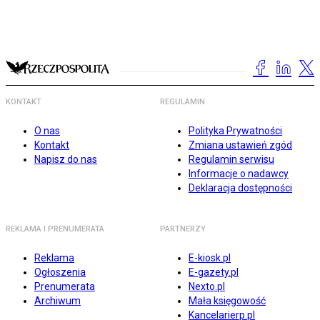
KONTAKT
REGULAMIN
O nas
Polityka Prywatności
Kontakt
Zmiana ustawień zgód
Napisz do nas
Regulamin serwisu
Informacje o nadawcy
Deklaracja dostępności
REKLAMA I PRENUMERATA
PARTNERZY
Reklama
E-kiosk.pl
Ogłoszenia
E-gazety.pl
Prenumerata
Nexto.pl
Archiwum
Mała księgowość
Kancelarierp.pl