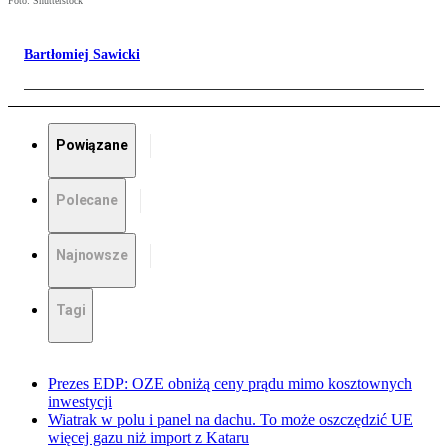
Foto: Shutterstock
Bartłomiej Sawicki
Powiązane
Polecane
Najnowsze
Tagi
Prezes EDP: OZE obniżą ceny prądu mimo kosztownych
inwestycji
Wiatrak w polu i panel na dachu. To może oszczędzić UE
więcej gazu niż import z Kataru