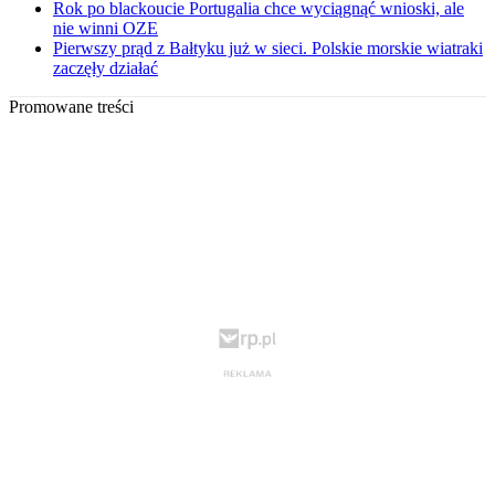
Rok po blackoucie Portugalia chce wyciągnąć wnioski, ale
nie winni OZE
Pierwszy prąd z Bałtyku już w sieci. Polskie morskie wiatraki
zaczęły działać
Promowane treści