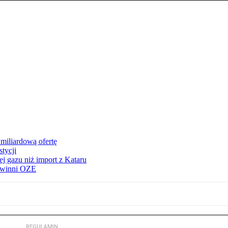
miliardową ofertę
tycji
j gazu niż import z Kataru
e winni OZE
REGULAMIN