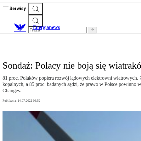
Serwisy
E
nergianews
Sondaż: Polacy nie boją się wiatrak
81 proc. Polaków popiera rozwój lądowych elektrowni wiatrowych, 75
kopalnych, a 85 proc. badanych sądzi, że prawo w Polsce powinno ws
Changes.
Publikacja:
14.07.2022 09:52