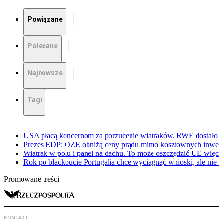
Powiązane
Polecane
Najnowsze
Tagi
USA płacą koncernom za porzucenie wiatraków. RWE dostało 
Prezes EDP: OZE obniżą ceny prądu mimo kosztownych inwes
Wiatrak w polu i panel na dachu. To może oszczędzić UE więce
Rok po blackoucie Portugalia chce wyciągnąć wnioski, ale ni
Promowane treści
KONTAKT