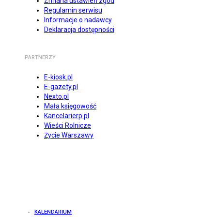
Zmiana ustawień zgód
Regulamin serwisu
Informacje o nadawcy
Deklaracja dostępności
PARTNERZY
E-kiosk.pl
E-gazety.pl
Nexto.pl
Mała księgowość
Kancelarierp.pl
Wieści Rolnicze
Życie Warszawy
KALENDARIUM