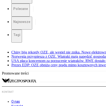
Polecane
Najnowsze
Tagi
Chiny biją rekordy OZE, ale węgiel nie znika. Nowe elektrow
Norwegia przyspiesza z OZE. Wiatraki mają napędzić gospoda
USA płacą koncernom za porzucenie wiatraków. RWE dostało 
Prezes EDP: OZE obniżą ceny prądu mimo kosztownych inwes
Promowane treści
KONTAKT
O nas