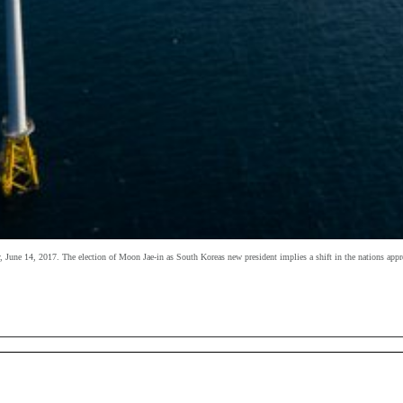
June 14, 2017. The election of Moon Jae-in as South Koreas new president implies a shift in the nations appro