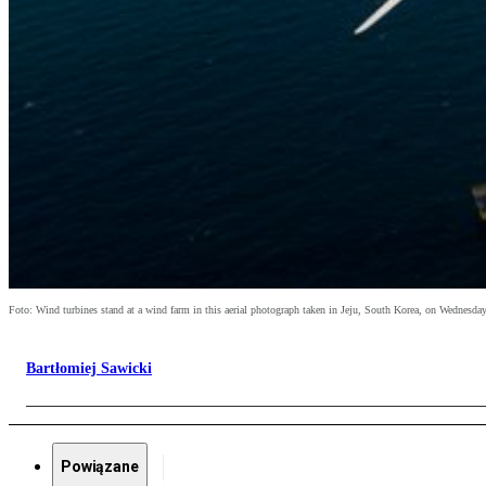
Foto: Wind turbines stand at a wind farm in this aerial photograph taken in Jeju, South Korea, on Wednesday, 
Bartłomiej Sawicki
Powiązane