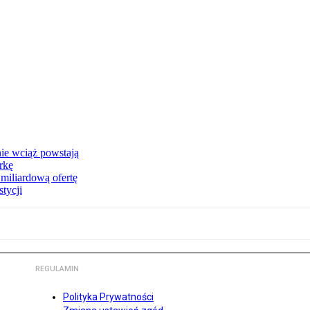
nie wciąż powstają
rkę
miliardową ofertę
tycji
REGULAMIN
Polityka Prywatności