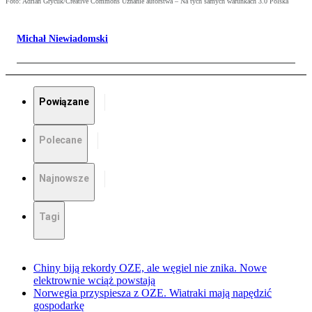
Foto: Adrian Grycuk/Creative Commons Uznanie autorstwa – Na tych samych warunkach 3.0 Polska
Michał Niewiadomski
Powiązane
Polecane
Najnowsze
Tagi
Chiny biją rekordy OZE, ale węgiel nie znika. Nowe
elektrownie wciąż powstają
Norwegia przyspiesza z OZE. Wiatraki mają napędzić
gospodarkę