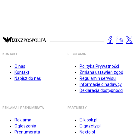
KONTAKT
REGULAMIN
O nas
Polityka Prywatności
Kontakt
Zmiana ustawień zgód
Napisz do nas
Regulamin serwisu
Informacje o nadawcy
Deklaracja dostępności
REKLAMA I PRENUMERATA
PARTNERZY
Reklama
E-kiosk.pl
Ogłoszenia
E-gazety.pl
Prenumerata
Nexto.pl