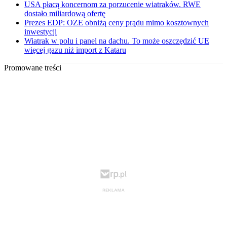
USA płacą koncernom za porzucenie wiatraków. RWE
dostało miliardową ofertę
Prezes EDP: OZE obniżą ceny prądu mimo kosztownych
inwestycji
Wiatrak w polu i panel na dachu. To może oszczędzić UE
więcej gazu niż import z Kataru
Promowane treści