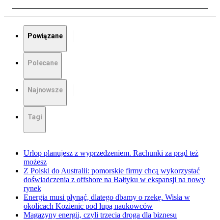
Powiązane
Polecane
Najnowsze
Tagi
Urlop planujesz z wyprzedzeniem. Rachunki za prąd też
możesz
Z Polski do Australii: pomorskie firmy chcą wykorzystać
doświadczenia z offshore na Bałtyku w ekspansji na nowy
rynek
Energia musi płynąć, dlatego dbamy o rzekę. Wisła w
okolicach Kozienic pod lupą naukowców
Magazyny energii, czyli trzecia droga dla biznesu