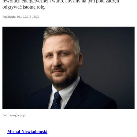
rewolucji energetycznej i warto, abyśmy na tym polu zaczęli
odgrywać istotną rolę.
Publikacja:
03.10.2019 13:30
Foto: energia.rp.pl
Michał Niewiadomski