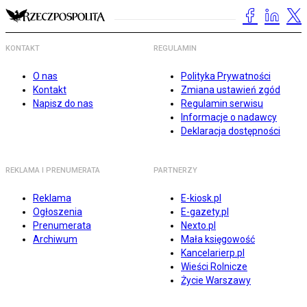
KONTAKT
REGULAMIN
O nas
Polityka Prywatności
Kontakt
Zmiana ustawień zgód
Napisz do nas
Regulamin serwisu
Informacje o nadawcy
Deklaracja dostępności
REKLAMA I PRENUMERATA
PARTNERZY
Reklama
E-kiosk.pl
Ogłoszenia
E-gazety.pl
Prenumerata
Nexto.pl
Archiwum
Mała księgowość
Kancelarierp.pl
Wieści Rolnicze
Życie Warszawy