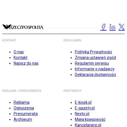
KONTAKT
REGULAMIN
O nas
Polityka Prywatności
Kontakt
Zmiana ustawień zgód
Napisz do nas
Regulamin serwisu
Informacje o nadawcy
Deklaracja dostępności
REKLAMA I PRENUMERATA
PARTNERZY
Reklama
E-kiosk.pl
Ogłoszenia
E-gazety.pl
Prenumerata
Nexto.pl
Archiwum
Mała księgowość
Kancelarierp.pl