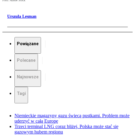
Foto: Adobe Stock
Urszula Lesman
Powiązane
Polecane
Najnowsze
Tagi
Niemieckie magazyny gazu świecą pustkami. Problem może
uderzyć w całą Europę
Trzeci terminal LNG coraz bliżej. Polska może stać się
gazowym hubem regionu