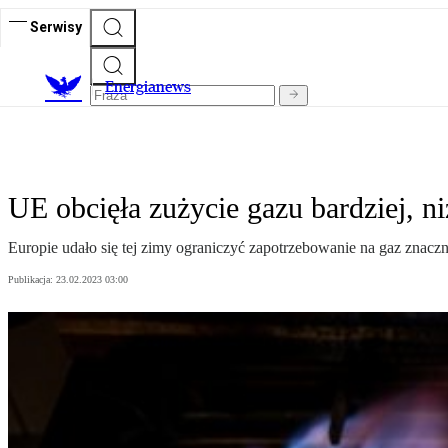
Serwisy
E
nergianews
UE obcięła zużycie gazu bardziej, ni
Europie udało się tej zimy ograniczyć zapotrzebowanie na gaz znaczn
Publikacja:
23.02.2023 03:00