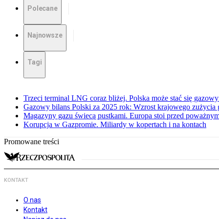
Polecane
Najnowsze
Tagi
Trzeci terminal LNG coraz bliżej. Polska może stać się gazo
Gazowy bilans Polski za 2025 rok: Wzrost krajowego zużycia
Magazyny gazu świecą pustkami. Europa stoi przed poważn
Korupcja w Gazpromie. Miliardy w kopertach i na kontach
Promowane treści
KONTAKT
O nas
Kontakt