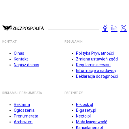
KONTAKT
REGULAMIN
O nas
Polityka Prywatności
Kontakt
Zmiana ustawień zgód
Napisz do nas
Regulamin serwisu
Informacje o nadawcy
Deklaracja dostępności
REKLAMA I PRENUMERATA
PARTNERZY
Reklama
E-kiosk.pl
Ogłoszenia
E-gazety.pl
Prenumerata
Nexto.pl
Archiwum
Mała księgowość
Kancelarierp.pl