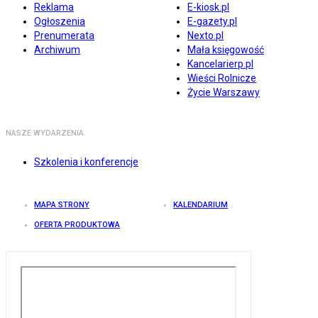
Reklama
E-kiosk.pl
Ogłoszenia
E-gazety.pl
Prenumerata
Nexto.pl
Archiwum
Mała księgowość
Kancelarierp.pl
Wieści Rolnicze
Życie Warszawy
NASZE WYDARZENIA
Szkolenia i konferencje
MAPA STRONY
KALENDARIUM
OFERTA PRODUKTOWA