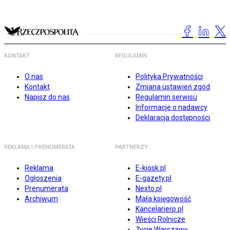
KONTAKT
REGULAMIN
O nas
Polityka Prywatności
Kontakt
Zmiana ustawień zgód
Napisz do nas
Regulamin serwisu
Informacje o nadawcy
Deklaracja dostępności
REKLAMA I PRENUMERATA
PARTNERZY
Reklama
E-kiosk.pl
Ogłoszenia
E-gazety.pl
Prenumerata
Nexto.pl
Archiwum
Mała księgowość
Kancelarierp.pl
Wieści Rolnicze
Życie Warszawy