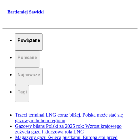
Bartłomiej Sawicki
Powiązane
Polecane
Najnowsze
Tagi
Trzeci terminal LNG coraz bliżej. Polska może stać się
gazowym hubem regionu
Gazowy bilans Polski za 2025 rok: Wzrost krajowego
zużycia gazu i kluczowa rola LNG
Magazyny gazu świecą pustkami. Europa stoi przed