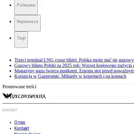
Polecane
Najnowsze
Tagi
Trzeci terminal LNG coraz bliżej. Polska może stać się gazo
Gazowy bilans Polski za 2025 rok: Wzrost krajowego zużycia
Magazyny gazu świecą pustkami. Europa stoi przed poważn
Korupcja w Gazpromie. Miliardy w kopertach i na kontach
Promowane treści
KONTAKT
O nas
Kontakt