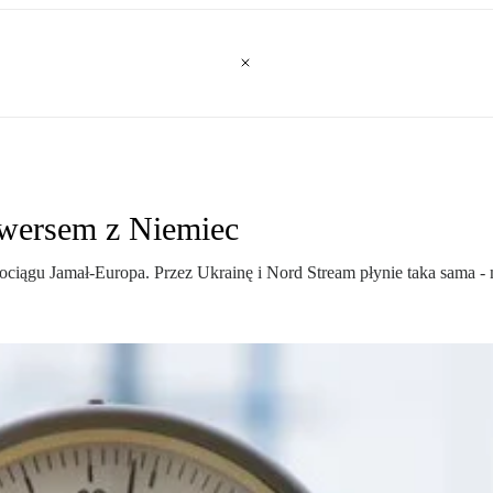
ewersem z Niemiec
iągu Jamał-Europa. Przez Ukrainę i Nord Stream płynie taka sama - m