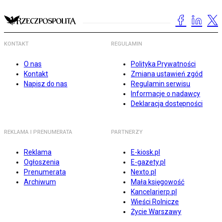
KONTAKT
REGULAMIN
O nas
Polityka Prywatności
Kontakt
Zmiana ustawień zgód
Napisz do nas
Regulamin serwisu
Informacje o nadawcy
Deklaracja dostępności
REKLAMA I PRENUMERATA
PARTNERZY
Reklama
E-kiosk.pl
Ogłoszenia
E-gazety.pl
Prenumerata
Nexto.pl
Archiwum
Mała księgowość
Kancelarierp.pl
Wieści Rolnicze
Życie Warszawy