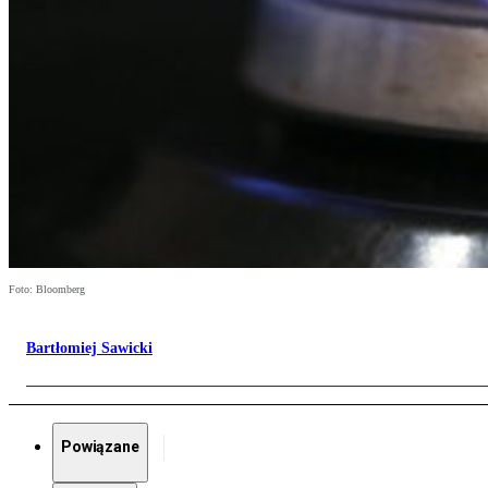
Foto: Bloomberg
Bartłomiej Sawicki
Powiązane