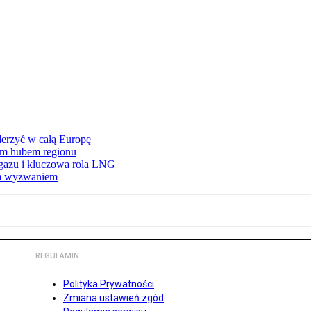
erzyć w całą Europę
wym hubem regionu
 gazu i kluczowa rola LNG
ym wyzwaniem
REGULAMIN
Polityka Prywatności
Zmiana ustawień zgód