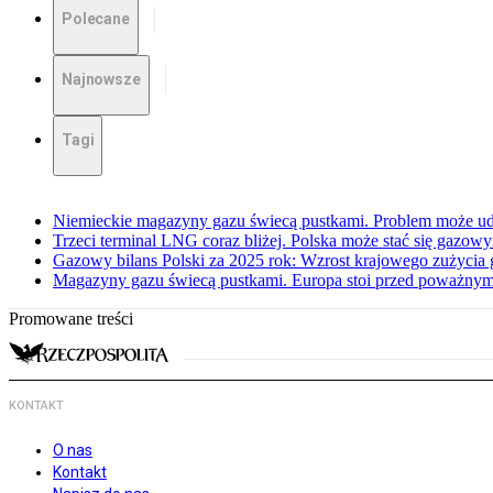
Polecane
Najnowsze
Tagi
Niemieckie magazyny gazu świecą pustkami. Problem może ud
Trzeci terminal LNG coraz bliżej. Polska może stać się gazo
Gazowy bilans Polski za 2025 rok: Wzrost krajowego zużycia
Magazyny gazu świecą pustkami. Europa stoi przed poważn
Promowane treści
KONTAKT
O nas
Kontakt