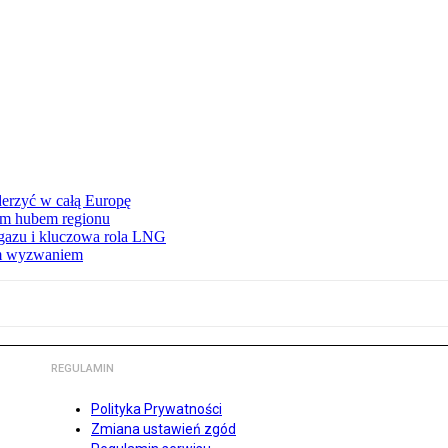
erzyć w całą Europę
wym hubem regionu
 gazu i kluczowa rola LNG
ym wyzwaniem
REGULAMIN
Polityka Prywatności
Zmiana ustawień zgód