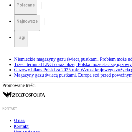
Polecane
Najnowsze
Tagi
Niemieckie magazyny gazu świecą pustkami. Problem może ud
Trzeci terminal LNG coraz bliżej. Polska może stać się gazo
Gazowy bilans Polski za 2025 rok: Wzrost krajowego zużycia
Magazyny gazu świecą pustkami. Europa stoi przed poważn
Promowane treści
KONTAKT
O nas
Kontakt