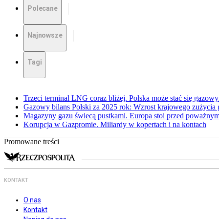
Polecane
Najnowsze
Tagi
Trzeci terminal LNG coraz bliżej. Polska może stać się gazo
Gazowy bilans Polski za 2025 rok: Wzrost krajowego zużycia
Magazyny gazu świecą pustkami. Europa stoi przed poważn
Korupcja w Gazpromie. Miliardy w kopertach i na kontach
Promowane treści
KONTAKT
O nas
Kontakt