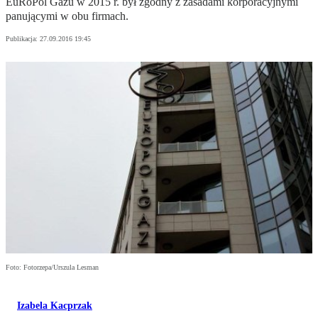
EuRoPol Gazu w 2015 r. był zgodny z zasadami korporacyjnymi
panującymi w obu firmach.
Publikacja:
27.09.2016 19:45
Foto: Fotorzepa/Urszula Lesman
Izabela Kacprzak