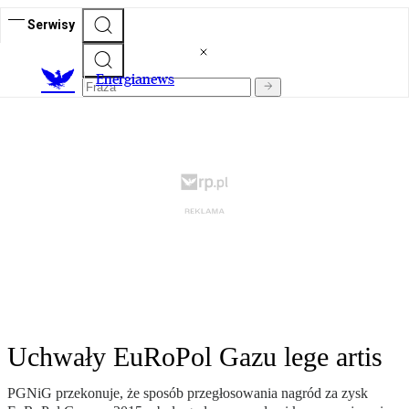
Serwisy
E
nergianews
Uchwały EuRoPol Gazu lege artis
PGNiG przekonuje, że sposób przegłosowania nagród za zysk