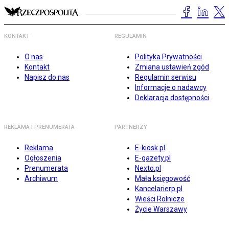
KONTAKT
REGULAMIN
O nas
Polityka Prywatności
Kontakt
Zmiana ustawień zgód
Napisz do nas
Regulamin serwisu
Informacje o nadawcy
Deklaracja dostępności
REKLAMA I PRENUMERATA
PARTNERZY
Reklama
E-kiosk.pl
Ogłoszenia
E-gazety.pl
Prenumerata
Nexto.pl
Archiwum
Mała księgowość
Kancelarierp.pl
Wieści Rolnicze
Życie Warszawy