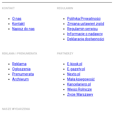
KONTAKT
REGULAMIN
O nas
Polityka Prywatności
Kontakt
Zmiana ustawień zgód
Napisz do nas
Regulamin serwisu
Informacje o nadawcy
Deklaracja dostępności
REKLAMA I PRENUMERATA
PARTNERZY
Reklama
E-kiosk.pl
Ogłoszenia
E-gazety.pl
Prenumerata
Nexto.pl
Archiwum
Mała księgowość
Kancelarierp.pl
Wieści Rolnicze
Życie Warszawy
NASZE WYDARZENIA