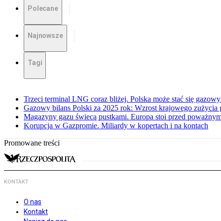
Polecane
Najnowsze
Tagi
Trzeci terminal LNG coraz bliżej. Polska może stać się gazo
Gazowy bilans Polski za 2025 rok: Wzrost krajowego zużycia
Magazyny gazu świecą pustkami. Europa stoi przed poważn
Korupcja w Gazpromie. Miliardy w kopertach i na kontach
Promowane treści
KONTAKT
O nas
Kontakt