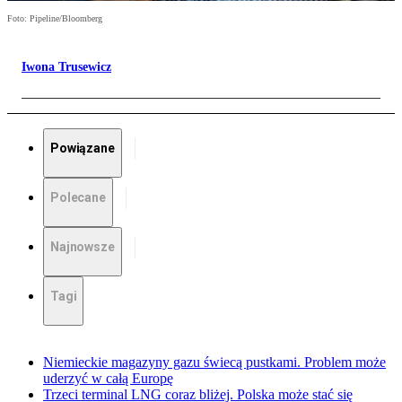
Foto: Pipeline/Bloomberg
Iwona Trusewicz
Powiązane
Polecane
Najnowsze
Tagi
Niemieckie magazyny gazu świecą pustkami. Problem może
uderzyć w całą Europę
Trzeci terminal LNG coraz bliżej. Polska może stać się