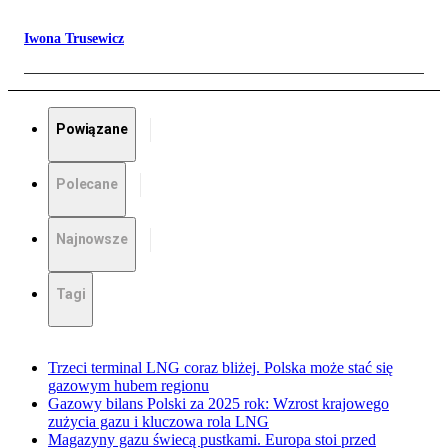
Iwona Trusewicz
Powiązane
Polecane
Najnowsze
Tagi
Trzeci terminal LNG coraz bliżej. Polska może stać się
gazowym hubem regionu
Gazowy bilans Polski za 2025 rok: Wzrost krajowego
zużycia gazu i kluczowa rola LNG
Magazyny gazu świecą pustkami. Europa stoi przed