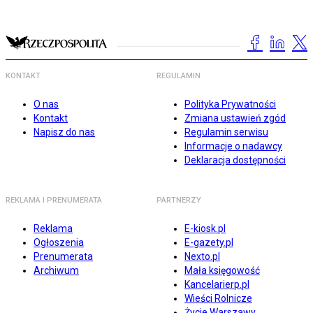
KONTAKT
REGULAMIN
O nas
Polityka Prywatności
Kontakt
Zmiana ustawień zgód
Napisz do nas
Regulamin serwisu
Informacje o nadawcy
Deklaracja dostępności
REKLAMA I PRENUMERATA
PARTNERZY
Reklama
E-kiosk.pl
Ogłoszenia
E-gazety.pl
Prenumerata
Nexto.pl
Archiwum
Mała księgowość
Kancelarierp.pl
Wieści Rolnicze
Życie Warszawy