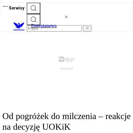
Serwisy
E
nergianews
Od pogróżek do milczenia – reakcje
na decyzję UOKiK