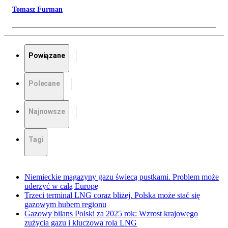
Tomasz Furman
Powiązane
Polecane
Najnowsze
Tagi
Niemieckie magazyny gazu świecą pustkami. Problem może
uderzyć w całą Europę
Trzeci terminal LNG coraz bliżej. Polska może stać się
gazowym hubem regionu
Gazowy bilans Polski za 2025 rok: Wzrost krajowego
zużycia gazu i kluczowa rola LNG