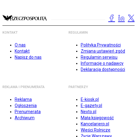
KONTAKT
REGULAMIN
O nas
Polityka Prywatności
Kontakt
Zmiana ustawień zgód
Napisz do nas
Regulamin serwisu
Informacje o nadawcy
Deklaracja dostępności
REKLAMA I PRENUMERATA
PARTNERZY
Reklama
E-kiosk.pl
Ogłoszenia
E-gazety.pl
Prenumerata
Nexto.pl
Archiwum
Mała księgowość
Kancelarierp.pl
Wieści Rolnicze
Życie Warszawy