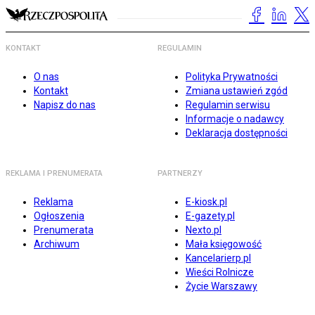
KONTAKT
REGULAMIN
O nas
Polityka Prywatności
Kontakt
Zmiana ustawień zgód
Napisz do nas
Regulamin serwisu
Informacje o nadawcy
Deklaracja dostępności
REKLAMA I PRENUMERATA
PARTNERZY
Reklama
E-kiosk.pl
Ogłoszenia
E-gazety.pl
Prenumerata
Nexto.pl
Archiwum
Mała księgowość
Kancelarierp.pl
Wieści Rolnicze
Życie Warszawy