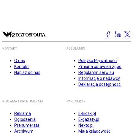
KONTAKT
REGULAMIN
O nas
Polityka Prywatności
Kontakt
Zmiana ustawień zgód
Napisz do nas
Regulamin serwisu
Informacje o nadawcy
Deklaracja dostępności
REKLAMA I PRENUMERATA
PARTNERZY
Reklama
E-kiosk.pl
Ogłoszenia
E-gazety.pl
Prenumerata
Nexto.pl
Archiwum
Mała księgowość