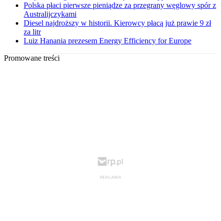
Polska płaci pierwsze pieniądze za przegrany węglowy spór z
Australijczykami
Diesel najdroższy w historii. Kierowcy płacą już prawie 9 zł
za litr
Luiz Hanania prezesem Energy Efficiency for Europe
Promowane treści