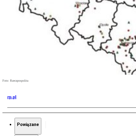
Foto: Rzeczpospolita
rp.pl
Powiązane