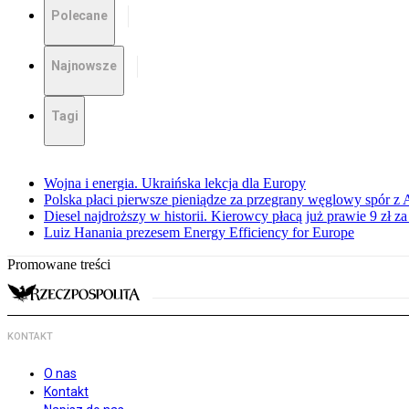
Polecane
Najnowsze
Tagi
Wojna i energia. Ukraińska lekcja dla Europy
Polska płaci pierwsze pieniądze za przegrany węglowy spór z 
Diesel najdroższy w historii. Kierowcy płacą już prawie 9 zł za 
Luiz Hanania prezesem Energy Efficiency for Europe
Promowane treści
KONTAKT
O nas
Kontakt