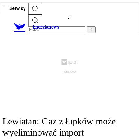
Serwisy
E
nergianews
Lewiatan: Gaz z łupków może
wyeliminować import