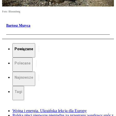
Foto: Bloomberg
Bartosz Mszyca
Powiązane
Polecane
Najnowsze
Tagi
Wojna i energia. Ukraińska lekcja dla Europy
Polska płaci pierwsze pieniądze za przegrany węglowy spór z