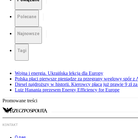
Polecane
Najnowsze
Tagi
Wojna i energia. Ukraińska lekcja dla Europy
Polska płaci pierwsze pieniądze za przegrany węglowy spór z 
Diesel najdroższy w historii. Kierowcy płacą już prawie 9 zł za 
Luiz Hanania prezesem Energy Efficiency for Europe
Promowane treści
KONTAKT
O nas