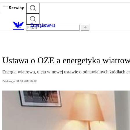
Serwisy
E
nergianews
Ustawa o OZE a energetyka wiatro
Ener­gia wia­tro­wa, ujęta w nowej ustawie o odnawialnych źródłach en
Publikacja:
31.10.2012 04:03