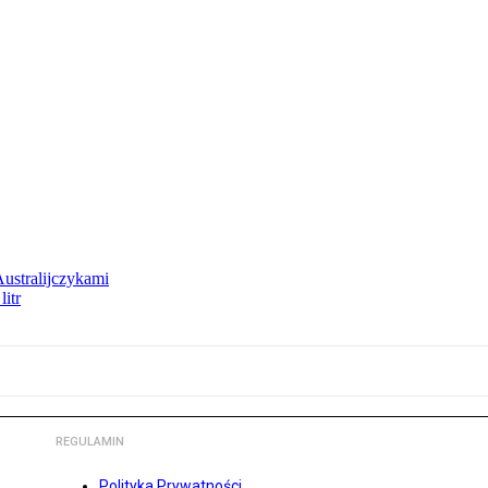
Australijczykami
litr
REGULAMIN
Polityka Prywatności