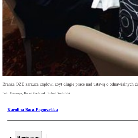
Branża OZE zarzuca rządowi zbyt długie prace nad ustawą o odnawialnych źr
Foto: Fotorzepa, Robert Gardziński Robert Gardziński
Karolina Baca-Pogorzelska
Powiązane