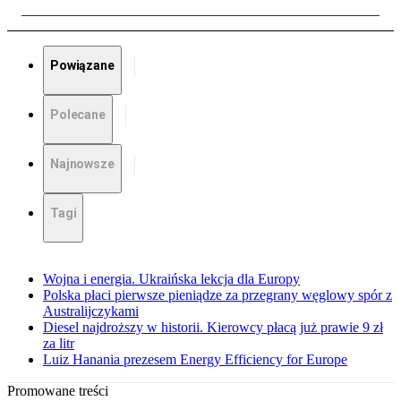
Powiązane
Polecane
Najnowsze
Tagi
Wojna i energia. Ukraińska lekcja dla Europy
Polska płaci pierwsze pieniądze za przegrany węglowy spór z
Australijczykami
Diesel najdroższy w historii. Kierowcy płacą już prawie 9 zł
za litr
Luiz Hanania prezesem Energy Efficiency for Europe
Promowane treści