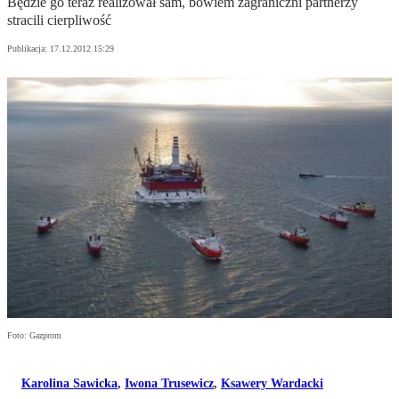
Będzie go teraz realizował sam, bowiem zagraniczni partnerzy
stracili cierpliwość
Publikacja:
17.12.2012 15:29
Foto: Gazprom
Karolina Sawicka
,
Iwona Trusewicz
,
Ksawery Wardacki