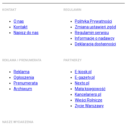
KONTAKT
REGULAMIN
O nas
Polityka Prywatności
Kontakt
Zmiana ustawień zgód
Napisz do nas
Regulamin serwisu
Informacje o nadawcy
Deklaracja dostępności
REKLAMA I PRENUMERATA
PARTNERZY
Reklama
E-kiosk.pl
Ogłoszenia
E-gazety.pl
Prenumerata
Nexto.pl
Archiwum
Mała księgowość
Kancelarierp.pl
Wieści Rolnicze
Życie Warszawy
NASZE WYDARZENIA