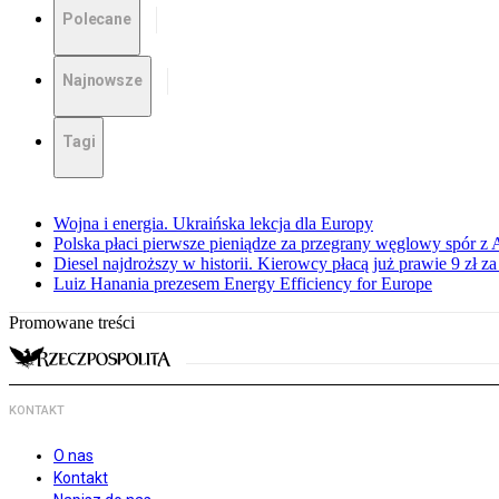
Polecane
Najnowsze
Tagi
Wojna i energia. Ukraińska lekcja dla Europy
Polska płaci pierwsze pieniądze za przegrany węglowy spór z 
Diesel najdroższy w historii. Kierowcy płacą już prawie 9 zł za 
Luiz Hanania prezesem Energy Efficiency for Europe
Promowane treści
KONTAKT
O nas
Kontakt