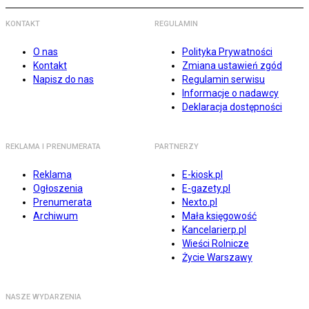
KONTAKT
REGULAMIN
O nas
Polityka Prywatności
Kontakt
Zmiana ustawień zgód
Napisz do nas
Regulamin serwisu
Informacje o nadawcy
Deklaracja dostępności
REKLAMA I PRENUMERATA
PARTNERZY
Reklama
E-kiosk.pl
Ogłoszenia
E-gazety.pl
Prenumerata
Nexto.pl
Archiwum
Mała księgowość
Kancelarierp.pl
Wieści Rolnicze
Życie Warszawy
NASZE WYDARZENIA