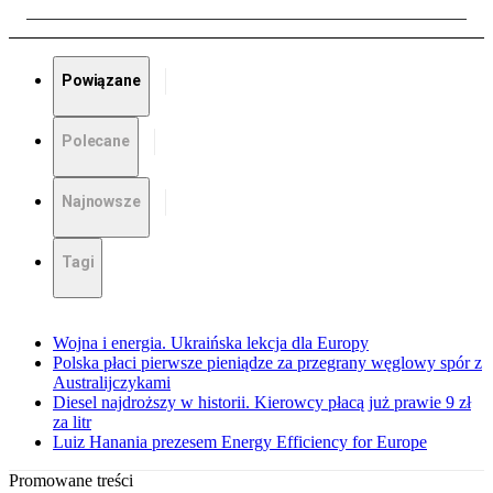
Powiązane
Polecane
Najnowsze
Tagi
Wojna i energia. Ukraińska lekcja dla Europy
Polska płaci pierwsze pieniądze za przegrany węglowy spór z
Australijczykami
Diesel najdroższy w historii. Kierowcy płacą już prawie 9 zł
za litr
Luiz Hanania prezesem Energy Efficiency for Europe
Promowane treści