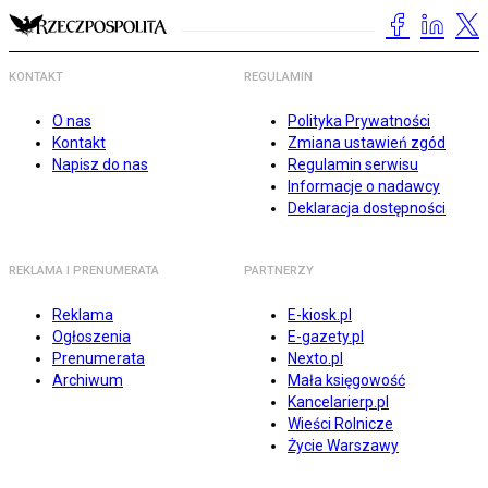
KONTAKT
REGULAMIN
O nas
Polityka Prywatności
Kontakt
Zmiana ustawień zgód
Napisz do nas
Regulamin serwisu
Informacje o nadawcy
Deklaracja dostępności
REKLAMA I PRENUMERATA
PARTNERZY
Reklama
E-kiosk.pl
Ogłoszenia
E-gazety.pl
Prenumerata
Nexto.pl
Archiwum
Mała księgowość
Kancelarierp.pl
Wieści Rolnicze
Życie Warszawy