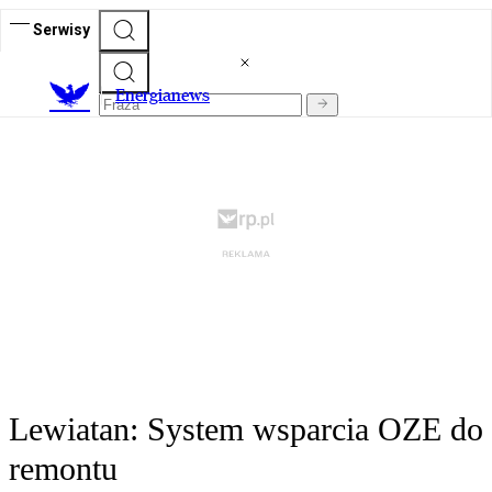
Serwisy
E
nergianews
Lewiatan: System wsparcia OZE do
remontu