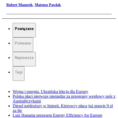
Robert Mazurek
,
Mateusz Pawlak
Powiązane
Polecane
Najnowsze
Tagi
Wojna i energia. Ukraińska lekcja dla Europy
Polska płaci pierwsze pieniądze za przegrany węglowy spór z
Australijczykami
Diesel najdroższy w historii. Kierowcy płacą już prawie 9 zł
za litr
Luiz Hanania prezesem Energy Efficiency for Europe