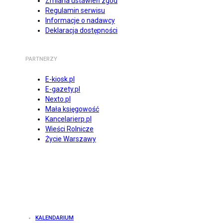
Zmiana ustawień zgód
Regulamin serwisu
Informacje o nadawcy
Deklaracja dostępności
PARTNERZY
E-kiosk.pl
E-gazety.pl
Nexto.pl
Mała księgowość
Kancelarierp.pl
Wieści Rolnicze
Życie Warszawy
KALENDARIUM