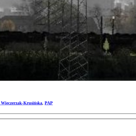
 Wieczerzak-Krusińska
,
PAP