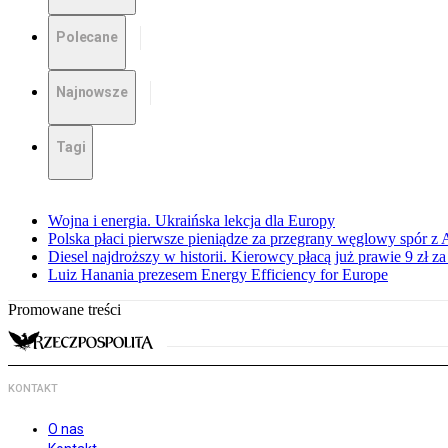
Polecane
Najnowsze
Tagi
Wojna i energia. Ukraińska lekcja dla Europy
Polska płaci pierwsze pieniądze za przegrany węglowy spór z 
Diesel najdroższy w historii. Kierowcy płacą już prawie 9 zł za 
Luiz Hanania prezesem Energy Efficiency for Europe
Promowane treści
KONTAKT
O nas