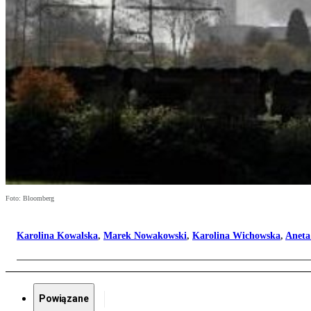
Foto: Bloomberg
Karolina Kowalska
,
Marek Nowakowski
,
Karolina Wichowska
,
Aneta
Powiązane