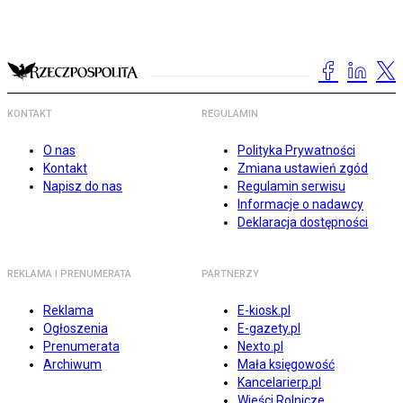
KONTAKT
REGULAMIN
O nas
Polityka Prywatności
Kontakt
Zmiana ustawień zgód
Napisz do nas
Regulamin serwisu
Informacje o nadawcy
Deklaracja dostępności
REKLAMA I PRENUMERATA
PARTNERZY
Reklama
E-kiosk.pl
Ogłoszenia
E-gazety.pl
Prenumerata
Nexto.pl
Archiwum
Mała księgowość
Kancelarierp.pl
Wieści Rolnicze