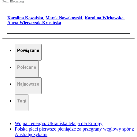
Foto: Bloomberg
Karolina Kowalska
,
Marek Nowakowski
,
Karolina Wichowska
,
Aneta Wieczerzak-Krusińska
Powiązane
Polecane
Najnowsze
Tagi
Wojna i energia. Ukraińska lekcja dla Europy
Polska płaci pierwsze pieniądze za przegrany węglowy spór z
Australijczykami