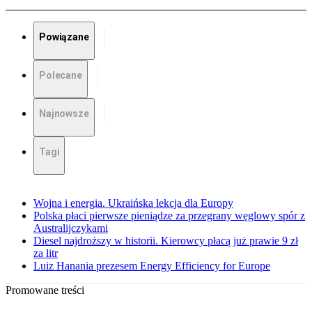
Powiązane
Polecane
Najnowsze
Tagi
Wojna i energia. Ukraińska lekcja dla Europy
Polska płaci pierwsze pieniądze za przegrany węglowy spór z
Australijczykami
Diesel najdroższy w historii. Kierowcy płacą już prawie 9 zł
za litr
Luiz Hanania prezesem Energy Efficiency for Europe
Promowane treści