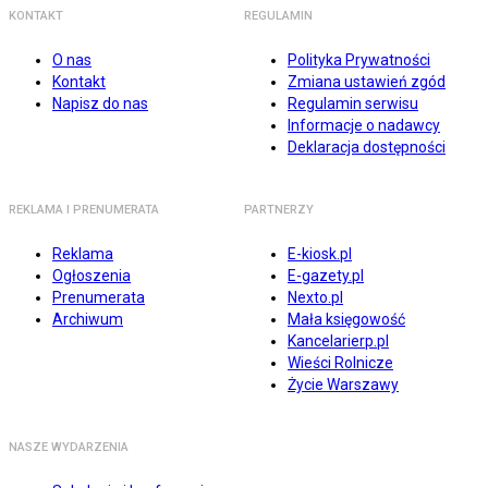
KONTAKT
REGULAMIN
O nas
Polityka Prywatności
Kontakt
Zmiana ustawień zgód
Napisz do nas
Regulamin serwisu
Informacje o nadawcy
Deklaracja dostępności
REKLAMA I PRENUMERATA
PARTNERZY
Reklama
E-kiosk.pl
Ogłoszenia
E-gazety.pl
Prenumerata
Nexto.pl
Archiwum
Mała księgowość
Kancelarierp.pl
Wieści Rolnicze
Życie Warszawy
NASZE WYDARZENIA