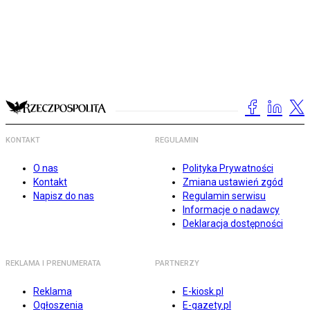
KONTAKT
REGULAMIN
O nas
Polityka Prywatności
Kontakt
Zmiana ustawień zgód
Napisz do nas
Regulamin serwisu
Informacje o nadawcy
Deklaracja dostępności
REKLAMA I PRENUMERATA
PARTNERZY
Reklama
E-kiosk.pl
Ogłoszenia
E-gazety.pl