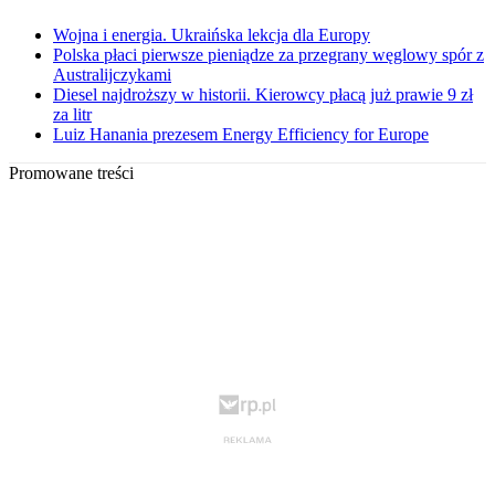
Wojna i energia. Ukraińska lekcja dla Europy
Polska płaci pierwsze pieniądze za przegrany węglowy spór z
Australijczykami
Diesel najdroższy w historii. Kierowcy płacą już prawie 9 zł
za litr
Luiz Hanania prezesem Energy Efficiency for Europe
Promowane treści