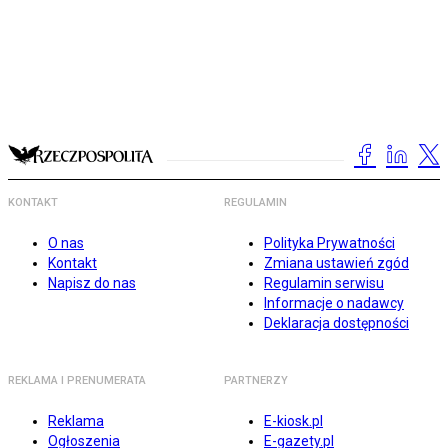
KONTAKT
REGULAMIN
O nas
Polityka Prywatności
Kontakt
Zmiana ustawień zgód
Napisz do nas
Regulamin serwisu
Informacje o nadawcy
Deklaracja dostępności
REKLAMA I PRENUMERATA
PARTNERZY
Reklama
E-kiosk.pl
Ogłoszenia
E-gazety.pl