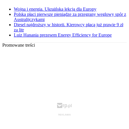
Wojna i energia. Ukraińska lekcja dla Europy
Polska płaci pierwsze pieniądze za przegrany węglowy spór z
Australijczykami
Diesel najdroższy w historii. Kierowcy płacą już prawie 9 zł
za litr
Luiz Hanania prezesem Energy Efficiency for Europe
Promowane treści