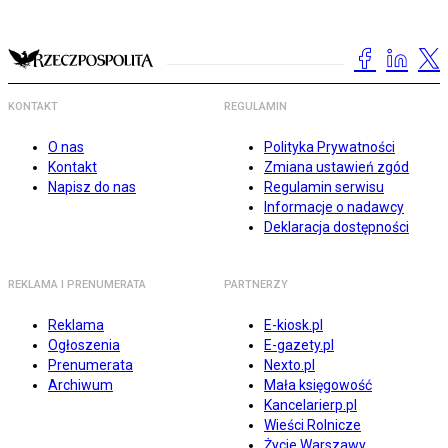
KONTAKT
REGULAMIN
O nas
Polityka Prywatności
Kontakt
Zmiana ustawień zgód
Napisz do nas
Regulamin serwisu
Informacje o nadawcy
Deklaracja dostępności
REKLAMA I PRENUMERATA
PARTNERZY
Reklama
E-kiosk.pl
Ogłoszenia
E-gazety.pl
Prenumerata
Nexto.pl
Archiwum
Mała księgowość
Kancelarierp.pl
Wieści Rolnicze
Życie Warszawy