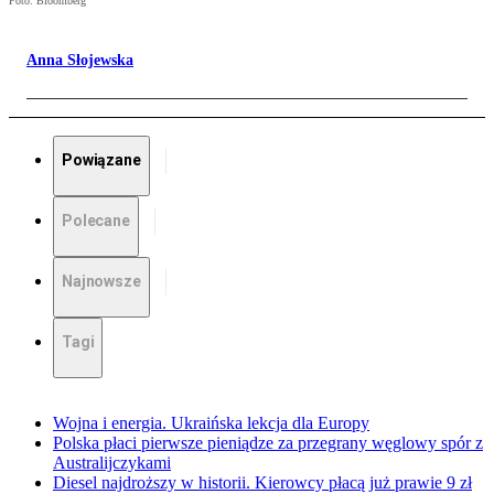
Foto: Bloomberg
Anna Słojewska
Powiązane
Polecane
Najnowsze
Tagi
Wojna i energia. Ukraińska lekcja dla Europy
Polska płaci pierwsze pieniądze za przegrany węglowy spór z
Australijczykami
Diesel najdroższy w historii. Kierowcy płacą już prawie 9 zł