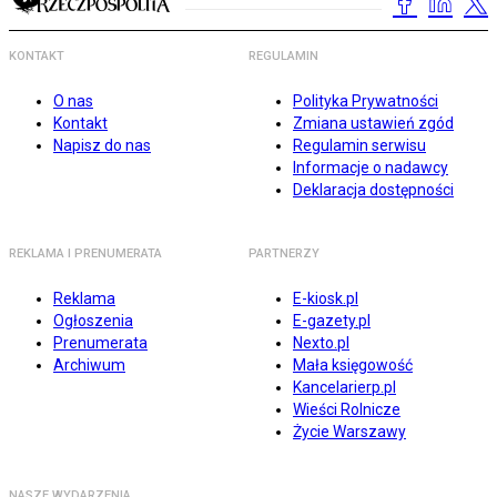
KONTAKT
REGULAMIN
O nas
Polityka Prywatności
Kontakt
Zmiana ustawień zgód
Napisz do nas
Regulamin serwisu
Informacje o nadawcy
Deklaracja dostępności
REKLAMA I PRENUMERATA
PARTNERZY
Reklama
E-kiosk.pl
Ogłoszenia
E-gazety.pl
Prenumerata
Nexto.pl
Archiwum
Mała księgowość
Kancelarierp.pl
Wieści Rolnicze
Życie Warszawy
NASZE WYDARZENIA