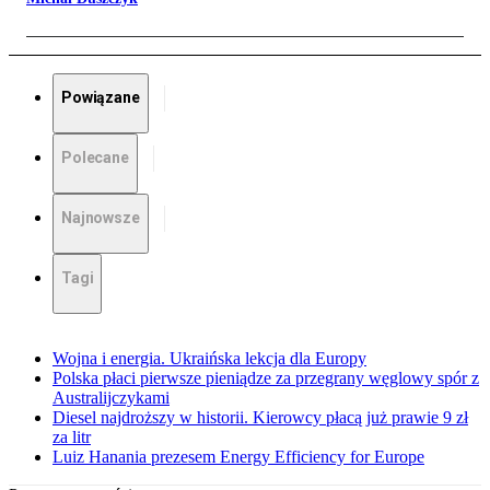
Powiązane
Polecane
Najnowsze
Tagi
Wojna i energia. Ukraińska lekcja dla Europy
Polska płaci pierwsze pieniądze za przegrany węglowy spór z
Australijczykami
Diesel najdroższy w historii. Kierowcy płacą już prawie 9 zł
za litr
Luiz Hanania prezesem Energy Efficiency for Europe