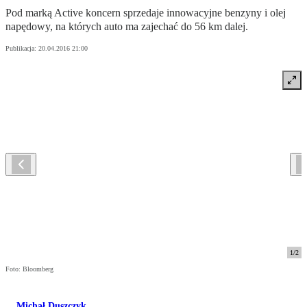
Pod marką Active koncern sprzedaje innowacyjne benzyny i olej
napędowy, na których auto ma zajechać do 56 km dalej.
Publikacja:
20.04.2016 21:00
1
/
2
Foto: Bloomberg
Michał Duszczyk