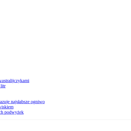
Australijczykami
litr
azuje najsłabsze ogniwo
owiskiem
zych podwyżek