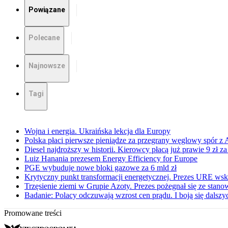
Powiązane
Polecane
Najnowsze
Tagi
Wojna i energia. Ukraińska lekcja dla Europy
Polska płaci pierwsze pieniądze za przegrany węglowy spór z 
Diesel najdroższy w historii. Kierowcy płacą już prawie 9 zł za 
Luiz Hanania prezesem Energy Efficiency for Europe
PGE wybuduje nowe bloki gazowe za 6 mld zł
Krytyczny punkt transformacji energetycznej. Prezes URE wsk
Trzęsienie ziemi w Grupie Azoty. Prezes pożegnał się ze stan
Badanie: Polacy odczuwają wzrost cen prądu. I boją się dals
Promowane treści