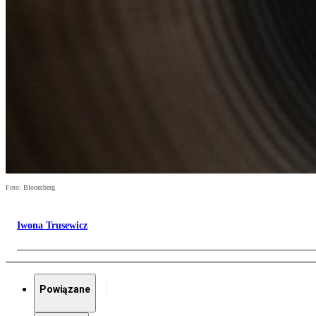
Foto: Bloomberg
Iwona Trusewicz
Powiązane