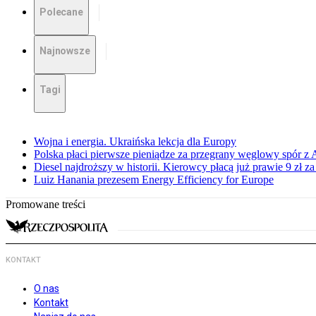
Polecane
Najnowsze
Tagi
Wojna i energia. Ukraińska lekcja dla Europy
Polska płaci pierwsze pieniądze za przegrany węglowy spór z 
Diesel najdroższy w historii. Kierowcy płacą już prawie 9 zł za 
Luiz Hanania prezesem Energy Efficiency for Europe
Promowane treści
KONTAKT
O nas
Kontakt