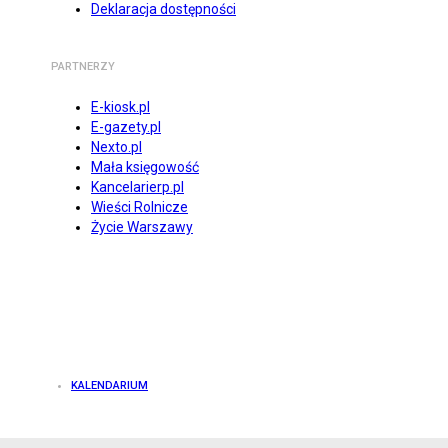
Deklaracja dostępności
PARTNERZY
E-kiosk.pl
E-gazety.pl
Nexto.pl
Mała księgowość
Kancelarierp.pl
Wieści Rolnicze
Życie Warszawy
KALENDARIUM