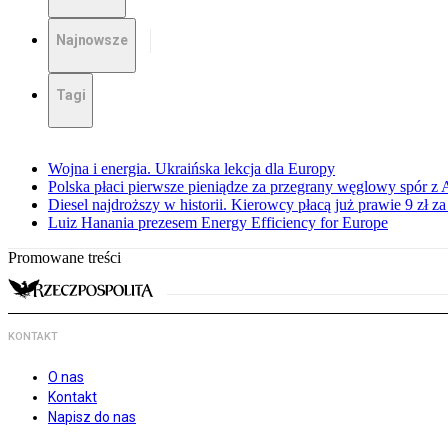
Najnowsze
Tagi
Wojna i energia. Ukraińska lekcja dla Europy
Polska płaci pierwsze pieniądze za przegrany węglowy spór z 
Diesel najdroższy w historii. Kierowcy płacą już prawie 9 zł za 
Luiz Hanania prezesem Energy Efficiency for Europe
Promowane treści
KONTAKT
O nas
Kontakt
Napisz do nas