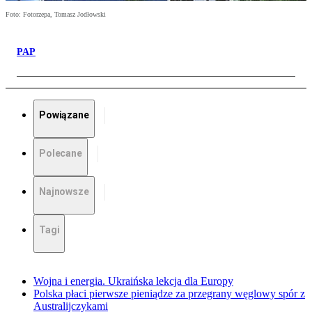
Foto: Fotorzepa, Tomasz Jodłowski
PAP
Powiązane
Polecane
Najnowsze
Tagi
Wojna i energia. Ukraińska lekcja dla Europy
Polska płaci pierwsze pieniądze za przegrany węglowy spór z
Australijczykami