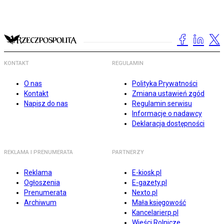
KONTAKT
REGULAMIN
O nas
Polityka Prywatności
Kontakt
Zmiana ustawień zgód
Napisz do nas
Regulamin serwisu
Informacje o nadawcy
Deklaracja dostępności
REKLAMA I PRENUMERATA
PARTNERZY
Reklama
E-kiosk.pl
Ogłoszenia
E-gazety.pl
Prenumerata
Nexto.pl
Archiwum
Mała księgowość
Kancelarierp.pl
Wieści Rolnicze