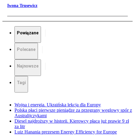
Iwona Trusewicz
Powiązane
Polecane
Najnowsze
Tagi
Wojna i energia. Ukraińska lekcja dla Europy
Polska płaci pierwsze pieniądze za przegrany węglowy spór z
Australijczykami
Diesel najdroższy w historii. Kierowcy płacą już prawie 9 zł
za litr
Luiz Hanania prezesem Energy Efficiency for Europe