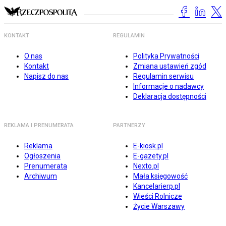
KONTAKT
REGULAMIN
O nas
Polityka Prywatności
Kontakt
Zmiana ustawień zgód
Napisz do nas
Regulamin serwisu
Informacje o nadawcy
Deklaracja dostępności
REKLAMA I PRENUMERATA
PARTNERZY
Reklama
E-kiosk.pl
Ogłoszenia
E-gazety.pl
Prenumerata
Nexto.pl
Archiwum
Mała księgowość
Kancelarierp.pl
Wieści Rolnicze
Życie Warszawy