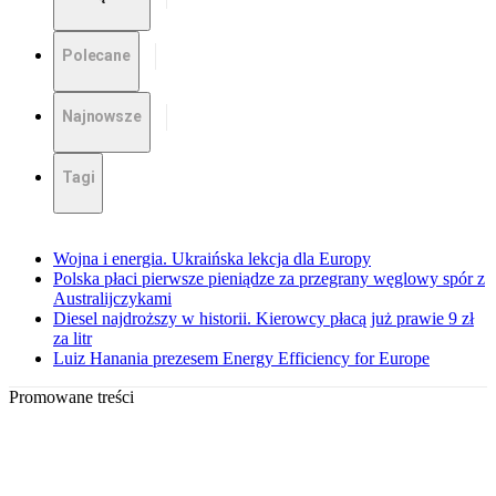
Polecane
Najnowsze
Tagi
Wojna i energia. Ukraińska lekcja dla Europy
Polska płaci pierwsze pieniądze za przegrany węglowy spór z
Australijczykami
Diesel najdroższy w historii. Kierowcy płacą już prawie 9 zł
za litr
Luiz Hanania prezesem Energy Efficiency for Europe
Promowane treści