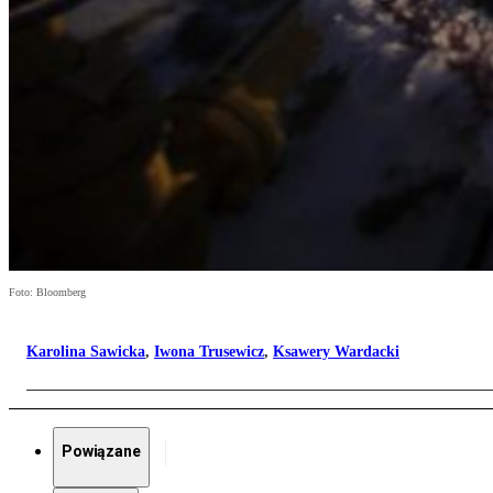
Foto: Bloomberg
Karolina Sawicka
,
Iwona Trusewicz
,
Ksawery Wardacki
Powiązane