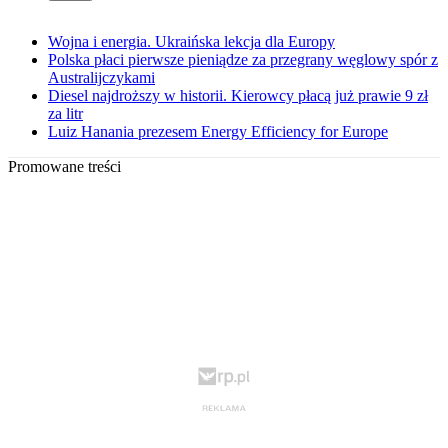
Wojna i energia. Ukraińska lekcja dla Europy
Polska płaci pierwsze pieniądze za przegrany węglowy spór z
Australijczykami
Diesel najdroższy w historii. Kierowcy płacą już prawie 9 zł
za litr
Luiz Hanania prezesem Energy Efficiency for Europe
Promowane treści