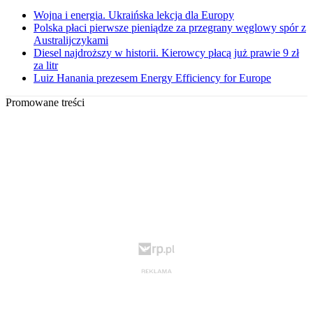
Wojna i energia. Ukraińska lekcja dla Europy
Polska płaci pierwsze pieniądze za przegrany węglowy spór z
Australijczykami
Diesel najdroższy w historii. Kierowcy płacą już prawie 9 zł
za litr
Luiz Hanania prezesem Energy Efficiency for Europe
Promowane treści