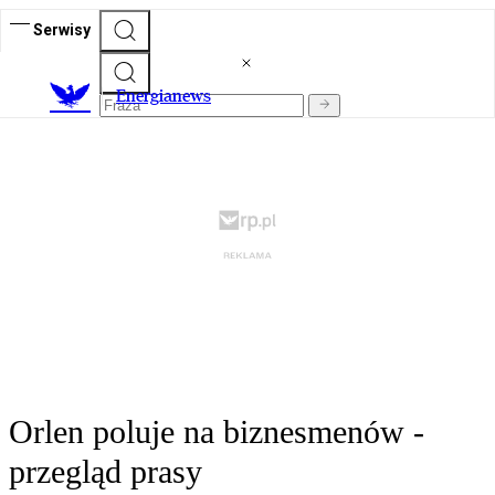
Serwisy
E
nergianews
Orlen poluje na biznesmenów -
przegląd prasy