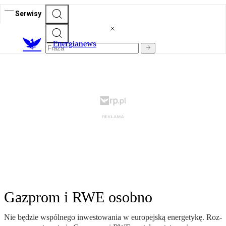
Serwisy
E
nergianews
Gazprom i RWE osobno
Nie bę­dzie wspól­ne­go in­we­sto­wa­nia w eu­ro­pej­ską ener­ge­ty­kę. Roz­