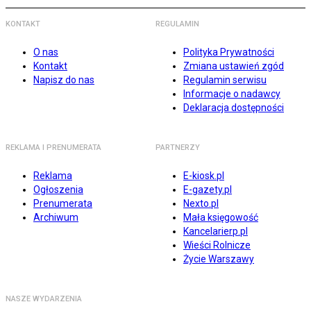
KONTAKT
REGULAMIN
O nas
Polityka Prywatności
Kontakt
Zmiana ustawień zgód
Napisz do nas
Regulamin serwisu
Informacje o nadawcy
Deklaracja dostępności
REKLAMA I PRENUMERATA
PARTNERZY
Reklama
E-kiosk.pl
Ogłoszenia
E-gazety.pl
Prenumerata
Nexto.pl
Archiwum
Mała księgowość
Kancelarierp.pl
Wieści Rolnicze
Życie Warszawy
NASZE WYDARZENIA