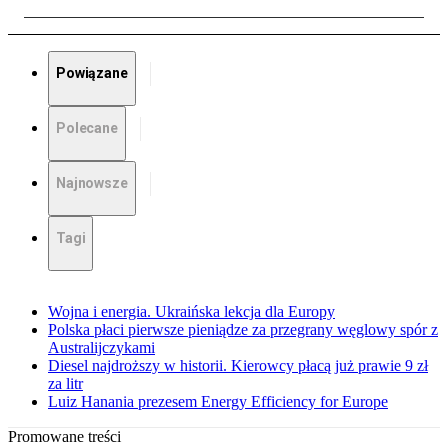
Powiązane
Polecane
Najnowsze
Tagi
Wojna i energia. Ukraińska lekcja dla Europy
Polska płaci pierwsze pieniądze za przegrany węglowy spór z
Australijczykami
Diesel najdroższy w historii. Kierowcy płacą już prawie 9 zł
za litr
Luiz Hanania prezesem Energy Efficiency for Europe
Promowane treści