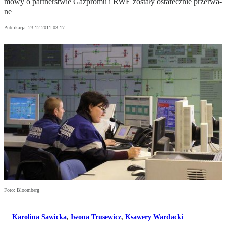
mo­wy o part­ner­stwie Gaz­pro­mu i RWE zo­sta­ły osta­tecz­nie prze­rwa­
ne
Publikacja:
23.12.2011 03:17
Foto: Bloomberg
Karolina Sawicka
,
Iwona Trusewicz
,
Ksawery Wardacki